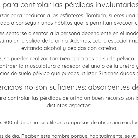
s para controlar las pérdidas involuntaria
lizar para reeducar a los esfínteres. También, si eres un
dado a conseguir unos hábitos que le permitan evacuar 
es sentarse o sentar a la persona dependiente en el inod
timular la salida de la orina. Además, cobra especial imp
evitando alcohol y bebidas con cafeína.
z, se pueden realizar también ejercicios de suelo pélvico
ontraer la musculatura alrededor del ano o de la uretra
os de suelo pélvico que puedes utilizar. Si tienes dudas 
rcicios no son suficientes: absorbentes d
ara controlar las pérdidas de orina un buen recurso son l
distintos aspectos:
300ml de orina: se utilizan compresas de absorción e inclu
 de día. Reciben este nombre porque, habitualmente, se util