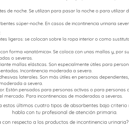
s de noche. Se utilizan para pasar la noche o para utilizar 
bentes súper-noche. En casos de incontinencia urinaria severa
:
 ligeros: se colocan sobre la ropa interior o como sustitut
 con forma «anatómica». Se coloca con unas mallas y, por s
adas o severas.
ante mallas elásticas. Son especialmente útiles para pers
ntadas. Incontinencia moderada a severa.
 adhesivas laterales. Son más útiles en personas dependientes
e moderada a severa.
rior. Están pensados para personas activas o para personas 
 del mercado. Para incontinencias de moderadas a severas.
a estos últimos cuatro tipos de absorbentes bajo criterio 
habla con tu profesional de atención primaria.
con respecto a los productos de incontinencia urinaria?