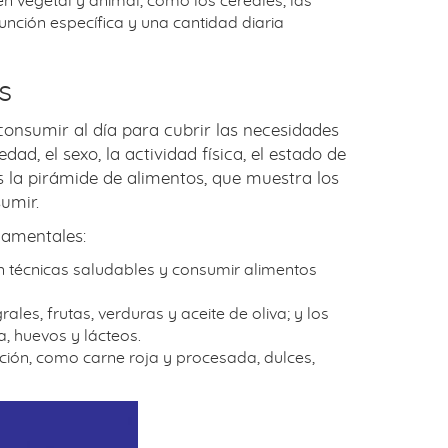
n vegetal y animal, como los cereales, las
función específica y una cantidad diaria
s
onsumir al día para cubrir las necesidades
d, el sexo, la actividad física, el estado de
s la pirámide de alimentos, que muestra los
umir.
ndamentales:
con técnicas saludables y consumir alimentos
es, frutas, verduras y aceite de oliva; y los
, huevos y lácteos.
ión, como carne roja y procesada, dulces,