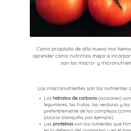
Como propósito de año nuevo nos hemos 
aprender cómo nutrirnos mejor e incorpora
son los macro- y micronutrien
Los macronutrientes son los nutrientes 
Los
hidratos de carbono
(azúcares) son 
legumbres, las frutas, las verduras y lo
preferiblemente de los complejos (como 
(azúcar blanquilla, por ejemplo).
Las
proteínas
son los nutrientes que for
en la defensa del organismo y en el tra