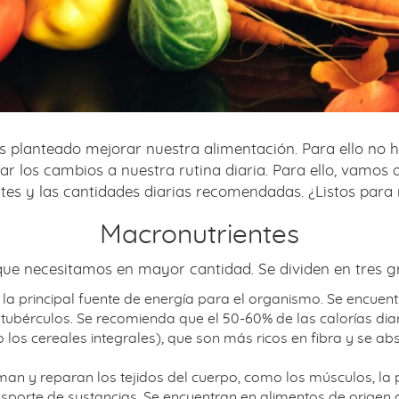
planteado mejorar nuestra alimentación. Para ello no ha
r los cambios a nuestra rutina diaria. Para ello, vamo
tes y las cantidades diarias recomendadas. ¿Listos para
Macronutrientes
que necesitamos en mayor cantidad. Se dividen en tres gr
la principal fuente de energía para el organismo. Se encuent
s tubérculos. Se recomienda que el 50-60% de las calorías di
los cereales integrales), que son más ricos en fibra y se a
man y reparan los tejidos del cuerpo, como los músculos, la pi
nsporte de sustancias. Se encuentran en alimentos de origen 