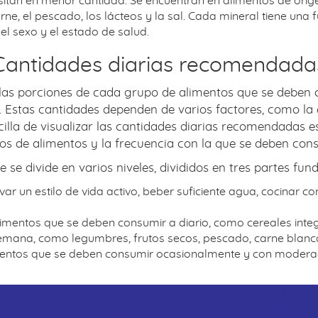
sitan en menor cantidad. Se encuentran en alimentos de orige
arne, el pescado, los lácteos y la sal. Cada mineral tiene una 
l sexo y el estado de salud.
Cantidades diarias recomendada
as porciones de cada grupo de alimentos que se deben c
Estas cantidades dependen de varios factores, como la eda
cilla de visualizar las cantidades diarias recomendadas e
os de alimentos y la frecuencia con la que se deben cons
 se divide en varios niveles, divididos en tres partes fu
evar un estilo de vida activo, beber suficiente agua, cocinar 
imentos que se deben consumir a diario, como cereales integral
semana, como legumbres, frutos secos, pescado, carne blanca
limentos que se deben consumir ocasionalmente y con moderac