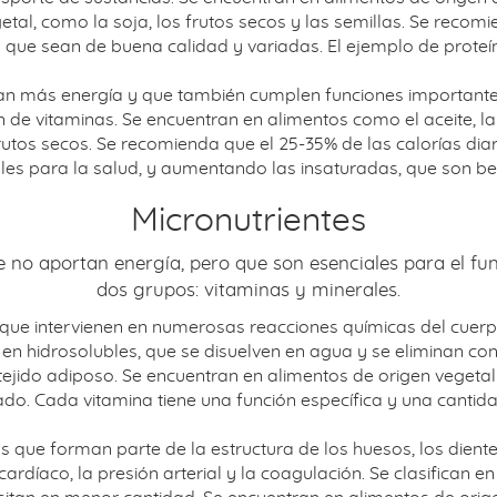
etal, como la soja, los frutos secos y las semillas. Se recomi
que sean de buena calidad y variadas. El ejemplo de proteína
tan más energía y que también cumplen funciones important
 de vitaminas. Se encuentran en alimentos como el aceite, la 
rutos secos. Se recomienda que el 25-35% de las calorías dia
ales para la salud, y aumentando las insaturadas, que son ben
Micronutrientes
e no aportan energía, pero que son esenciales para el f
dos grupos: vitaminas y minerales.
que intervienen en numerosas reacciones químicas del cuerpo
 en hidrosolubles, que se disuelven en agua y se eliminan con 
ejido adiposo. Se encuentran en alimentos de origen vegetal 
ígado. Cada vitamina tiene una función específica y una canti
 que forman parte de la estructura de los huesos, los diente
mo cardíaco, la presión arterial y la coagulación. Se clasific